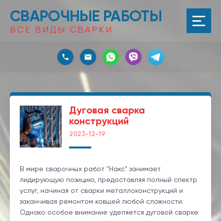
СВАРОЧНЫЕ РАБОТЫ
ВСЕ ВИДЫ СВАРКИ
Дуговая сварка
конструкций
2023-12-19
В мире сварочных работ "Накс" занимает
лидирующую позицию, предоставляя полный спектр
услуг, начиная от сварки металлоконструкций и
заканчивая ремонтом ковшей любой сложности.
Однако особое внимание уделяется дуговой сварке