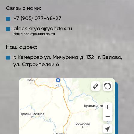
Связь с нами:
+7 (905) 077-48-27
aleck.kiryak@yandex.ru
Наша электронная почта
Наш адрес:
г. Кемерово ул. Мичурина д. 132 ; г. Белово,
ул. Строителей 6